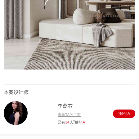
本案设计师
李蕊芯
预约TA
查看TA的主页
已有
34
人预约
TA