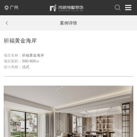
广州
400-004-2388
案例详情
关于尚层
祈福黄金海岸
品牌故事
出版刊物
联系我们
企业荣誉
项目名称
：祈福黄金海岸
企业新闻
人才招聘
项目面积
：500-800㎡
设计风格
：法式
案例作品
现代
中式
新中式
法式
欧式
简欧
美式
极简
混搭
轻奢
新古典
摩登时代
至慧东方
幻想之家
简约之家
奢享人生
自由北美
翩翩英伦
浪漫满屋
日式