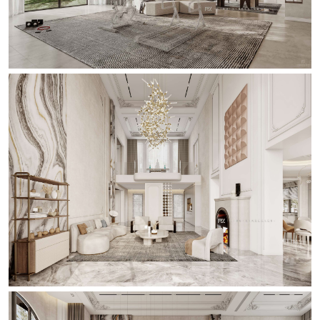
其他装修风格
设计师
设计师事务所
设计总监
高级主创设计师
主创设计师
高级软装设计师
软装设计师
热装楼盘
天河区
白云区
花都区
海珠区
越秀区
荔湾区
增城区
从化区
黄埔区
番禺区
南沙区
佛山
中山
清远
在施工地