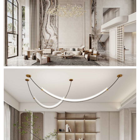
天河区
白云区
花都区
海珠区
越秀区
荔湾区
增城区
从化区
黄埔区
番禺区
南沙区
佛山
清远
中山
施工保障
施工材料
工艺实录
施工流程
品质管理
别墅产品
服务优势
服务体系
业主故事