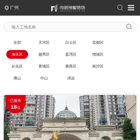
广州
400-004-2388
关于尚层
全部
天河区
白云区
花都区
品牌故事
出版刊物
联系我们
企业荣誉
海珠区
越秀区
荔湾区
增城区
企业新闻
人才招聘
从化区
黄埔区
番禺区
南沙区
佛山
中山
清远
案例作品
现代
中式
新中式
法式
已服务
18
欧式
简欧
美式
极简
位
混搭
轻奢
新古典
摩登时代
至慧东方
幻想之家
简约之家
奢享人生
自由北美
翩翩英伦
浪漫满屋
日式