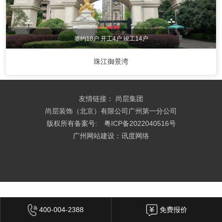
其他装修风格
签约18户 开工4户 竣工14户
设计师
珠江御景湾
设计师事务所
设计总监
高级主创设计师
主创设计师
高级软装设计师
软装设计师
友情链接：
尚层集团
尚层装饰（北京）有限公司广州第一分公司
热装楼盘
版权所有备案号:
粤ICP备2022040516号
广州网站建设：讯度网络
天河区
白云区
花都区
海珠区
越秀区
荔湾区
增城区
从化区
黄埔区
番禺区
南沙区
佛山
中山
清远
400-004-2388
免费报价
在施工地