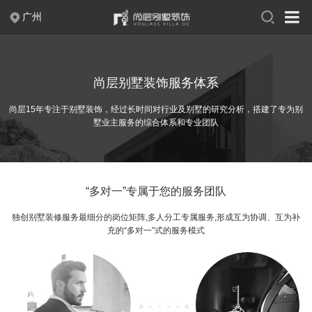
广州
400-004-2388
尚层别墅装饰服务体系
关于尚层
尚层15年专注于别墅装饰，经过长时间对行业及别墅的研究分析，搭建了专为别
品牌故事
出版刊物
联系我们
企业荣誉
墅业主服务的综合体系和专业团队
企业新闻
人才招聘
案例作品
“多对一”专属于您的服务团队
现代
中式
新中式
法式
独创别墅装修服务最细分的岗位矩阵,多人分工专属服务,形成互为协调、互为补
充的“多对一”式的服务模式
欧式
简欧
美式
极简
混搭
轻奢
新古典
摩登时代
至慧东方
幻想之家
简约之家
奢享人生
自由北美
翩翩英伦
浪漫满屋
日式