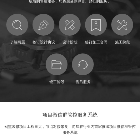
成后的售后服务，您将感受到尊贵、贴心的服务。
天河区
白云区
花都区
海珠区
越秀区
荔湾区
增城区
从化区
黄埔区
番禺区
南沙区
佛山
清远
中山
了解尚层
签订设计协议
设计阶段
签订施工合同
施工阶段
施工保障
施工材料
工艺实录
施工流程
品质管理
竣工阶段
售后服务
别墅产品
服务优势
项目微信群管控服务系统
服务体系
业主故事
别墅装修项目工程量大，节点对接繁复，尚层在行业内首家推出项目微信群管控
服务系统