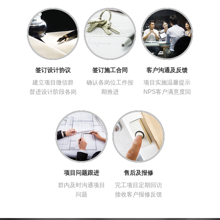
软装设计
软装设计案例
软装设计师
软装生活
签订设计协议
签订施工合同
客户沟通及反馈
建立项目微信群
确认各岗位工作按
项目实施温馨提示
督进设计阶段各岗
期推进
NPS客户满意度回
位工作
访
项目问题跟进
售后及报修
群内及时沟通项目
完工项目定期回访
问题
接收客户报修反馈