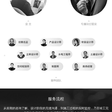
其他装修风格
设计师
设计师事务所
设计总监
高级主创设计师
主创设计师
高级软装设计师
软装设计师
热装楼盘
天河区
白云区
花都区
海珠区
越秀区
荔湾区
增城区
从化区
黄埔区
番禺区
南沙区
佛山
中山
清远
服务流程
从前期的咨询了解、设计阶段的无缝沟通，到施工过程的实时监控，乃至竣工完
在施工地