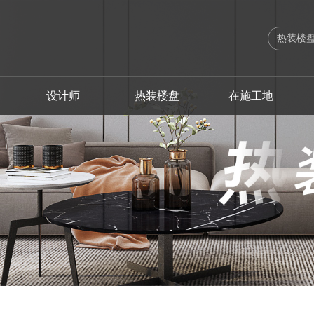
设计师
热装楼盘
在施工地
出版刊物
设计总监
海珠区
海珠区
法式
软装设计案例
工艺实录
高级主创设计师
联系我们
服务体系
越秀区
越秀区
欧式
软装设计师
施工流程
主创设计师
企业荣誉
业主故事
荔湾区
荔湾区
简欧
品质管理
软装生活
高级软装设
企业新闻
增城区
增城区
美式
幻想之家
南沙区
南沙区
简约之家
佛山
佛山
奢享人生
中山
清远
自由北美
清远
中山
其他装修风格