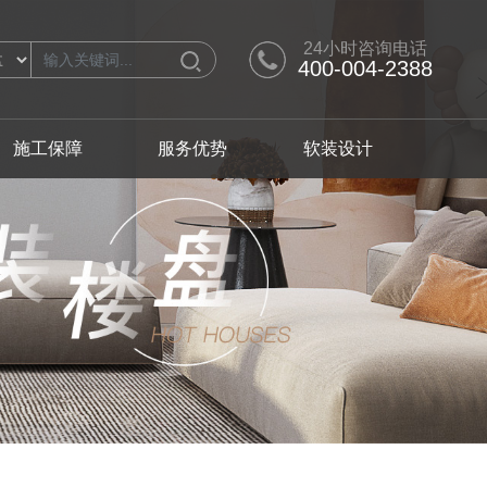
24小时咨询电话
400-004-2388
施工保障
服务优势
软装设计
计师
别墅产品
软装设计师
人才招聘
从化区
从化区
极简
黄埔区
黄埔区
混搭
番禺区
番禺区
轻奢
翩翩英伦
浪漫满屋
日式