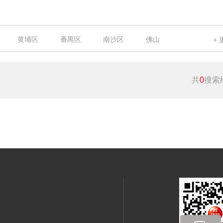
黄埔区
番禺区
南沙区
佛山
共
0
搜索