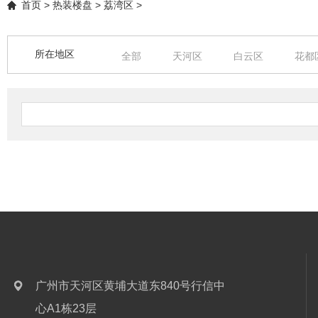
首页
>
热装楼盘
>
荔湾区
>
所在地区
全部
天河区
白云区
花都
中山
清远
广州市天河区黄埔大道东840号行信中
心A1栋23层