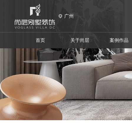
广州
首页
关于尚层
案例作品
天河区
天河区
现代
白云区
白云区
中式
设计师事务所
品牌故事
新中式
花都区
花都区
施工材料
新古典
摩登时代
至慧东方