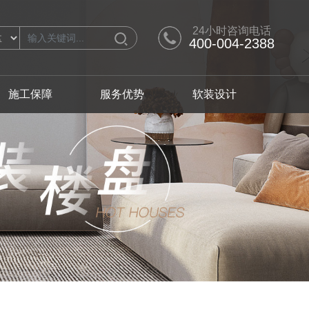
24小时咨询电话
400-004-2388
施工保障
服务优势
软装设计
计师
别墅产品
软装设计师
人才招聘
从化区
从化区
极简
黄埔区
黄埔区
混搭
番禺区
番禺区
轻奢
翩翩英伦
浪漫满屋
日式