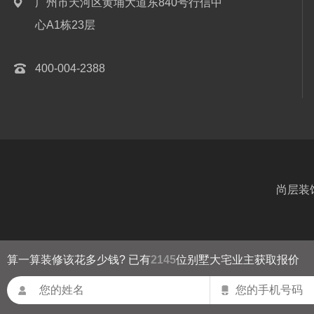
广州市天河区黄埔大道东840号行信中
心A1栋23层
400-004-2388
尚层装
算一算装修该花多少钱? 已有
2145
位别墅大宅业主获取报价