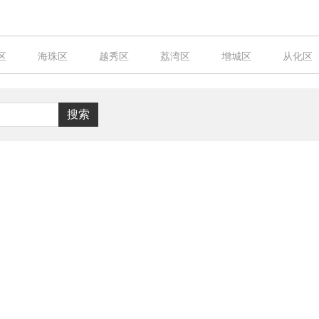
区
海珠区
越秀区
荔湾区
增城区
从化区
搜索