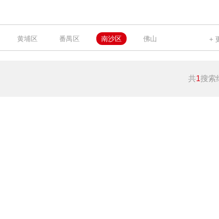
黄埔区
番禺区
南沙区
佛山
共
1
搜索