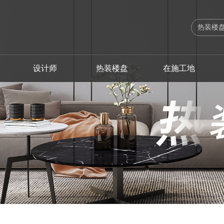
设计师
热装楼盘
在施工地
出版刊物
设计总监
海珠区
海珠区
法式
软装设计案例
工艺实录
高级主创设计师
联系我们
服务体系
越秀区
越秀区
欧式
软装设计师
施工流程
主创设计师
企业荣誉
业主故事
荔湾区
荔湾区
简欧
品质管理
软装生活
高级软装设
企业新闻
增城区
增城区
美式
幻想之家
南沙区
南沙区
简约之家
佛山
佛山
奢享人生
中山
清远
自由北美
清远
中山
其他装修风格