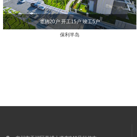
签约20户 开工15户 竣工5户
保利半岛