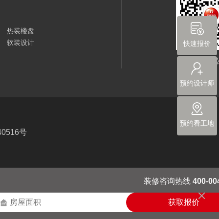
热装楼盘
软装设计
快速报价
尚层装饰
预约设计师
预约看工地
40516号
装修咨询热线
400-00
获取报价