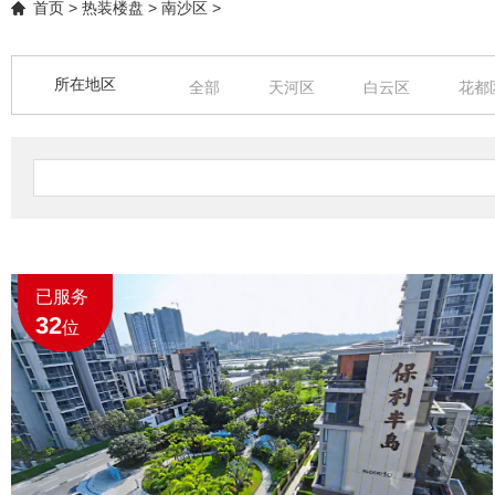
首页
>
热装楼盘
>
南沙区
>
所在地区
全部
天河区
白云区
花都
中山
清远
已服务
32
位