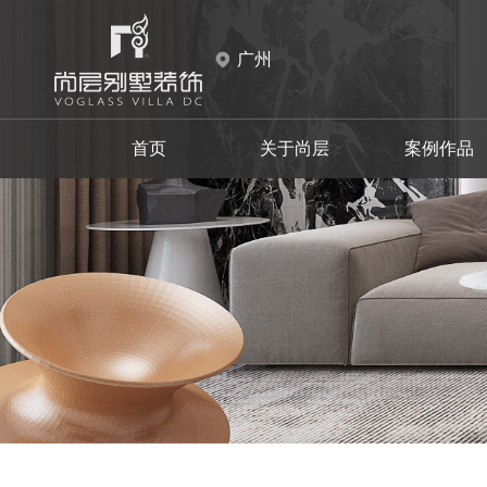
广州
首页
关于尚层
案例作品
天河区
天河区
现代
白云区
白云区
中式
设计师事务所
品牌故事
新中式
花都区
花都区
施工材料
新古典
摩登时代
至慧东方