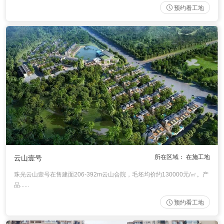
预约看工地
所在区域： 在施工地
云山壹号
珠光云山壹号在售建面206-392m云山合院，毛坯均价约130000元/㎡。产
品......
预约看工地