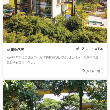
天河区
白云区
花都区
海珠区
越秀区
荔湾区
增城区
从化区
黄埔区
番禺区
南沙区
佛山
清远
中山
所在区域： 在施工地
颐和高尔夫
施工保障
颐和高尔夫庄园盘踞广州新城市中轴线最北端，拥山抱水，高尔夫球道、
施工材料
工艺实录
施工流程
品质管理
果岭分布四周，积......
别墅产品
预约看工地
服务优势
服务体系
业主故事