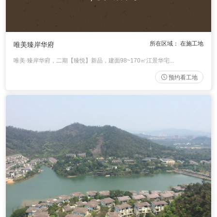
所在区域： 在施工地
唯美臻岸华府
唯美·臻岸华府，二期【臻悦】新品，建面98~170㎡江景华宅...
预约看工地