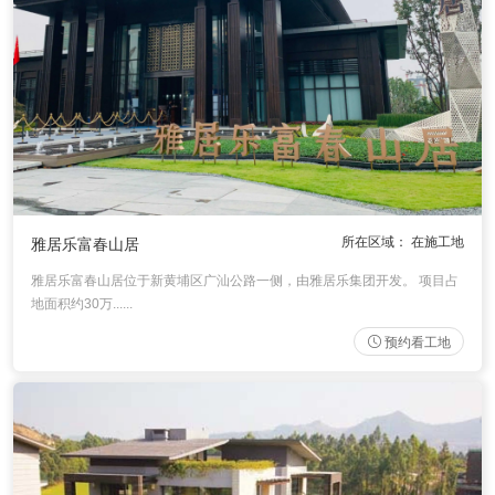
其他装修风格
设计师
设计师事务所
设计总监
高级主创设计师
主创设计师
高级软装设计师
软装设计师
所在区域： 在施工地
雅居乐富春山居
热装楼盘
雅居乐富春山居位于新黄埔区广汕公路一侧，由雅居乐集团开发。 项目占
地面积约30万......
天河区
白云区
花都区
海珠区
越秀区
荔湾区
增城区
从化区
预约看工地
黄埔区
番禺区
南沙区
佛山
中山
清远
在施工地