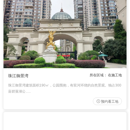
所在区域： 在施工地
珠江御景湾
珠江御景湾建筑面积190㎡，公园围抱，有双河环绕的自然景观。独占300
亩碧落湖公......
预约看工地