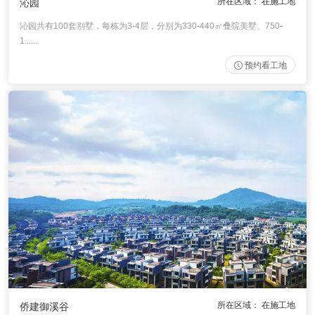
所在区域： 在施工地
沁园
沁园共有100套别墅，每栋为3-4层，分别为330-440㎡叠院美墅、750-
1......
预约看工地
所在区域： 在施工地
侨建御溪谷