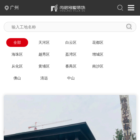
广州
400-004-2388
关于尚层
全部
天河区
白云区
花都区
品牌故事
出版刊物
联系我们
企业荣誉
海珠区
越秀区
荔湾区
增城区
企业新闻
人才招聘
从化区
黄埔区
番禺区
南沙区
佛山
清远
中山
案例作品
现代
中式
新中式
法式
欧式
简欧
美式
极简
混搭
轻奢
新古典
摩登时代
至慧东方
幻想之家
简约之家
奢享人生
自由北美
翩翩英伦
浪漫满屋
日式