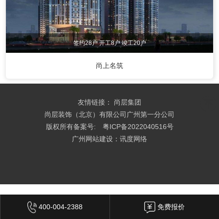
其他装修风格
签约28户 开工8户 竣工20户
设计师
尚上名筑
设计师事务所
设计总监
高级主创设计师
主创设计师
高级软装设计师
软装设计师
友情链接：
尚层集团
尚层装饰（北京）有限公司广州第一分公司
热装楼盘
版权所有备案号:
粤ICP备2022040516号
天河区
白云区
花都区
海珠区
广州网站建设：讯度网络
越秀区
荔湾区
增城区
从化区
黄埔区
番禺区
南沙区
佛山
中山
清远
400-004-2388
免费报价
在施工地