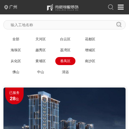
广州
400-004-2388
关于尚层
全部
天河区
白云区
花都区
品牌故事
出版刊物
联系我们
企业荣誉
海珠区
越秀区
荔湾区
增城区
企业新闻
人才招聘
从化区
黄埔区
番禺区
南沙区
佛山
中山
清远
案例作品
现代
中式
新中式
法式
已服务
28
欧式
简欧
美式
极简
位
混搭
轻奢
新古典
摩登时代
至慧东方
幻想之家
简约之家
奢享人生
自由北美
翩翩英伦
浪漫满屋
日式