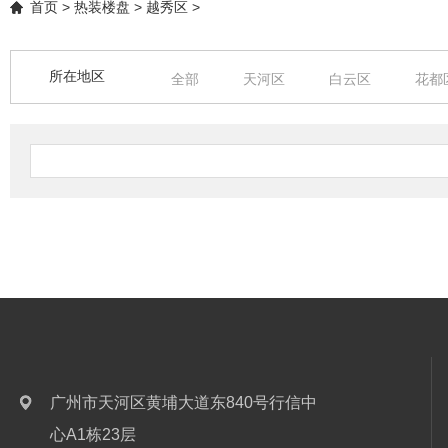
首页
>
热装楼盘
>
越秀区
>
所在地区
全部
天河区
白云区
花都
中山
清远
广州市天河区黄埔大道东840号行信中
心A1栋23层