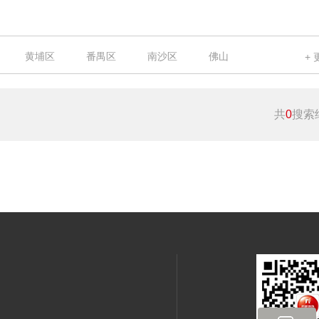
黄埔区
番禺区
南沙区
佛山
共
0
搜索