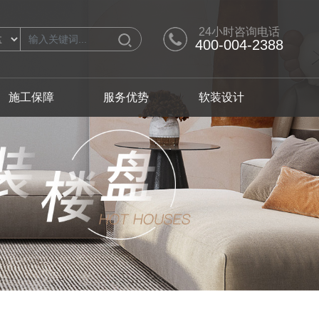
24小时咨询电话
400-004-2388
施工保障
服务优势
软装设计
计师
别墅产品
软装设计师
人才招聘
从化区
从化区
极简
黄埔区
黄埔区
混搭
番禺区
番禺区
轻奢
翩翩英伦
浪漫满屋
日式