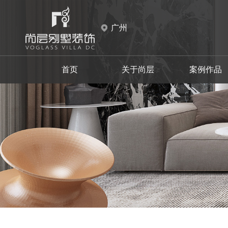
广州
首页
关于尚层
案例作品
天河区
天河区
现代
白云区
白云区
中式
设计师事务所
品牌故事
新中式
花都区
花都区
施工材料
新古典
摩登时代
至慧东方