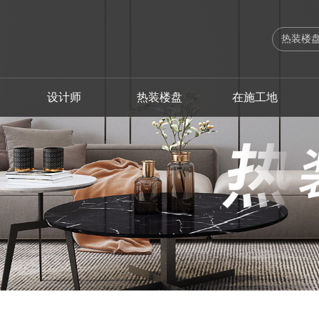
设计师
热装楼盘
在施工地
出版刊物
设计总监
海珠区
海珠区
法式
软装设计案例
工艺实录
高级主创设计师
联系我们
服务体系
越秀区
越秀区
欧式
软装设计师
施工流程
主创设计师
企业荣誉
业主故事
荔湾区
荔湾区
简欧
品质管理
软装生活
高级软装设
企业新闻
增城区
增城区
美式
幻想之家
南沙区
南沙区
简约之家
佛山
佛山
奢享人生
中山
清远
自由北美
清远
中山
其他装修风格