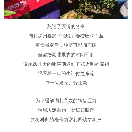
其他装修风格
熬过了疫情的冬季
设计师
湖北秭归县的「伦晚」春橙应时而至
设计师事务所
设计总监
高级主创设计师
主创设计师
疫情减弱后，经济可渐渐回暖
高级软装设计师
软装设计师
但留给湖北果农的时间不多
仅剩20几天的销售期遇到了70万吨的滞销
热装楼盘
眼看着一年的生计付之东流
天河区
白云区
花都区
海珠区
每一位果农万分焦急
越秀区
荔湾区
增城区
从化区
为了缓解湖北果农的销售压力
黄埔区
番禺区
南沙区
佛山
尚层决定自购一批秭归脐橙
中山
清远
并将秭归脐橙作为谢礼回馈给客户
在施工地