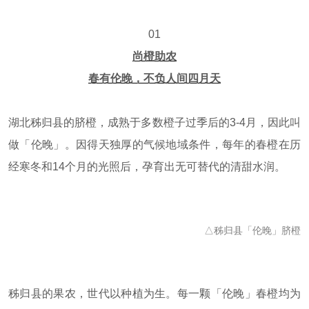
天河区
白云区
花都区
海珠区
01
越秀区
荔湾区
增城区
从化区
尚橙助农
黄埔区
番禺区
南沙区
佛山
春有伦晚，不负人间四月天
清远
中山
湖北秭归县的脐橙，成熟于多数橙子过季后的3-4月，因此叫
施工保障
做「伦晚」。因得天独厚的气候地域条件，每年的春橙在历
经寒冬和14个月的光照后，孕育出无可替代的清甜水润。
施工材料
工艺实录
施工流程
品质管理
别墅产品
△秭归县「伦晚」脐橙
服务优势
服务体系
业主故事
秭归县的果农，世代以种植为生。每一颗「伦晚」春橙均为