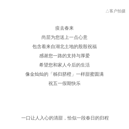
△客户拍摄
疫去春来
尚层为您送上一点心意
包含着来自湖北土地的殷殷祝福
感谢您一路的支持与厚爱
希望您和家人今后的生活
像金灿灿的「秭归脐橙」一样甜蜜圆满
祝五一假期快乐
一口让人入心的清甜，恰似一段春日的归程