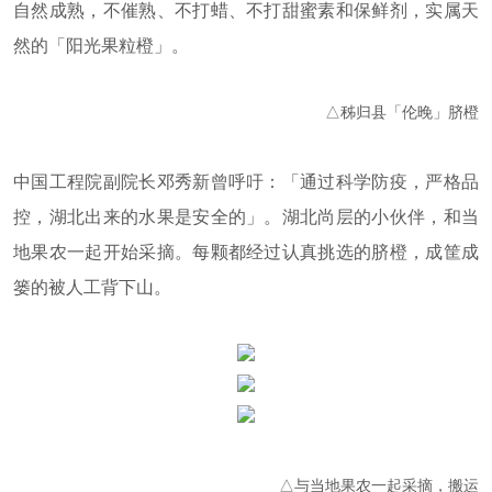
自然成熟，不催熟、不打蜡、不打甜蜜素和保鲜剂，实属天
软装设计
然的「阳光果粒橙」。
软装设计案例
软装设计师
软装生活
△秭归县「伦晚」脐橙
中国工程院副院长邓秀新曾呼吁：「通过科学防疫，严格品
控，湖北出来的水果是安全的」。湖北尚层的小伙伴，和当
地果农一起开始采摘。每颗都经过认真挑选的脐橙，成筐成
篓的被人工背下山。
△与当地果农一起采摘，搬运