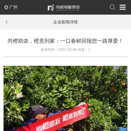
广州
400-004-2388
企业新闻详情
关于尚层
尚橙助农，橙意到家：一口春鲜回报您一路厚爱！
品牌故事
出版刊物
联系我们
企业荣誉
发布时间：2022-05-06 浏览：1
企业新闻
人才招聘
案例作品
现代
中式
新中式
法式
欧式
简欧
美式
极简
混搭
轻奢
新古典
摩登时代
至慧东方
幻想之家
简约之家
奢享人生
自由北美
翩翩英伦
浪漫满屋
日式