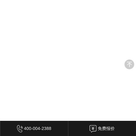
其他装修风格
设计师
设计师事务所
设计总监
高级主创设计师
主创设计师
高级软装设计师
软装设计师
热装楼盘
天河区
白云区
花都区
海珠区
越秀区
荔湾区
增城区
从化区
黄埔区
番禺区
南沙区
佛山
中山
清远
400-004-2388
免费报价
在施工地