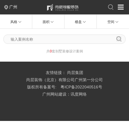
广州
400-004-2388
风格
面积
楼盘
空间
关于尚层
品牌故事
出版刊物
联系我们
企业荣誉
共
0
套别墅装修设计案例
企业新闻
人才招聘
友情链接：
尚层集团
案例作品
尚层装饰（北京）有限公司广州第一分公司
版权所有备案号:
粤ICP备2022040516号
现代
中式
新中式
法式
广州网站建设：讯度网络
欧式
简欧
美式
极简
混搭
轻奢
新古典
摩登时代
至慧东方
幻想之家
简约之家
奢享人生
自由北美
翩翩英伦
浪漫满屋
日式