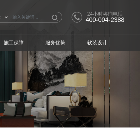
24小时咨询电话
400-004-2388
施工保障
服务优势
软装设计
计师
别墅产品
软装设计师
人才招聘
从化区
从化区
极简
黄埔区
黄埔区
混搭
番禺区
番禺区
轻奢
翩翩英伦
浪漫满屋
日式