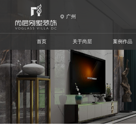
广州
首页
关于尚层
案例作品
天河区
天河区
现代
白云区
白云区
中式
设计师事务所
品牌故事
新中式
花都区
花都区
施工材料
新古典
摩登时代
至慧东方