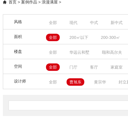
首页
>
案例作品
>
浪漫满屋
>
风格
全部
现代
中式
新中式
幻想之家
简约之家
奢享人生
面积
全部
200㎡以下
200-300㎡
楼盘
全部
华远云和墅
颐和高尔夫
力讯榕墅里
金侨岭南苑、
逸涛
空间
全部
门厅
客厅
家庭室
中冶逸璟台
五矿万樾台
龙湖云
影音室
棋牌室
健身房
茶
设计师
全部
曹旭东
黄宗华
封立
保利西岸
保利香雪山
康大龙祥
郭垚森
文欢
韩泽云
曾德
万科白鹭郡
雅居乐
天湖峰境
孙羽坤
邓小童
林厦
何小
金山谷花园
君林天下
泷景