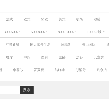
法式
欧式
简欧
美式
极简
混搭
自由北美
翩翩英伦
浪漫满屋
日式
其他装
300-500㎡
500-800㎡
800-1000㎡
1000㎡以上
汇景新城
恒大御景半岛
玖珑湖
誉山国际
半岛
锦绣香江
顺德碧桂园
祈福黄金海岸
侨建
餐厅
中厨
西厨
主卧
次卧
儿童房
峰原著
沁园
星河山海湾
华润天合
保利半岛
室
禅室
酒窖
露台
园林庭院
其它
新
李蕊芯
罗夏蓓
陆晓峰
彭润芳
钱永洁
汇
富春山居
东江首府
星河湾
富豪山庄
威
欧阳学潮
刘君扬
陈娟
古穗婷
林杨洁
南湖半岛花园
珠光流溪御景
恒大绿洲
大华兰湖
林
王恭
搜索
方圆月岛
其他