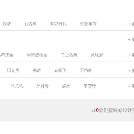
轻奢
新古典
摩登时代
至慧东方
修风格
逸翠庄园
华南碧桂园
尚上名筑
藏珑府
御溪谷
碧桂花城
合和新城
绿地杉禾田
阳光房
书房
衣帽间
卫浴间
华标峰湖御境
碧桂园凤凰城
帝景山庄
邱龙慧
孙月贵
赵永
李智玲
湖畔之梦
华南城
锦绣星辰
天河城
刘政宇
陈文重
张利平
李岩
天镜
天晟明苑
当代万国
御龙苑
共
0
套别墅装修设计