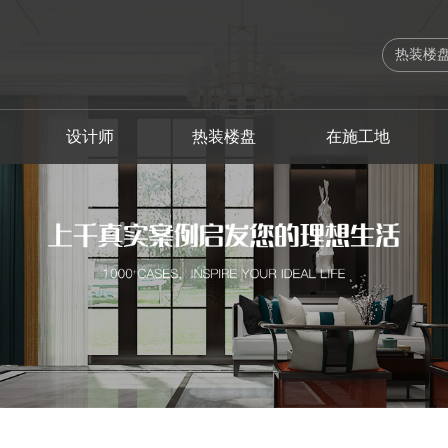
设计师
热装楼盘
在施工地
出版刊物
设计总监
海珠区
海珠区
法式
软装设计案例
工艺实录
高级主创设计师
联系我们
服务体系
越秀区
越秀区
欧式
软装设计师
施工流程
主创设计师
企业荣誉
业主故事
荔湾区
荔湾区
简欧
品质管理
软装生活
高级软装设
企业新闻
增城区
增城区
美式
幻想之家
南沙区
南沙区
简约之家
佛山
佛山
奢享人生
中山
清远
自由北美
清远
中山
其他装修风格