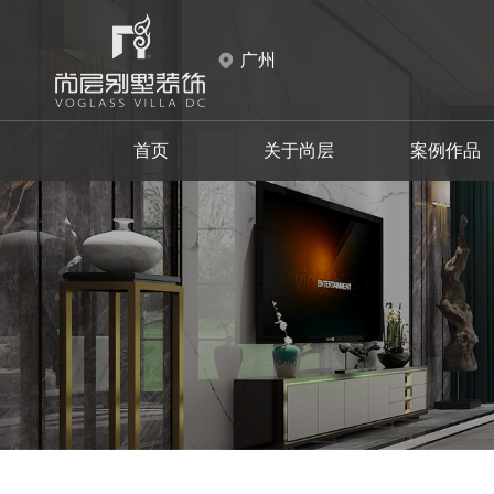
广州
首页
关于尚层
案例作品
天河区
天河区
现代
白云区
白云区
中式
设计师事务所
品牌故事
新中式
花都区
花都区
施工材料
新古典
摩登时代
至慧东方