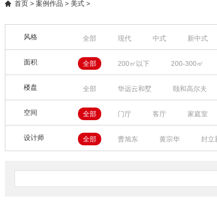
首页
>
案例作品
>
美式
>
风格
全部
现代
中式
新中式
幻想之家
简约之家
奢享人生
面积
全部
200㎡以下
200-300㎡
楼盘
全部
华远云和墅
颐和高尔夫
力讯榕墅里
金侨岭南苑、
逸涛
空间
全部
门厅
客厅
家庭室
中冶逸璟台
五矿万樾台
龙湖云
影音室
棋牌室
健身房
茶
设计师
全部
曹旭东
黄宗华
封立
保利西岸
保利香雪山
康大龙祥
郭垚森
文欢
韩泽云
曾德
万科白鹭郡
雅居乐
天湖峰境
孙羽坤
邓小童
林厦
何小
金山谷花园
君林天下
泷景