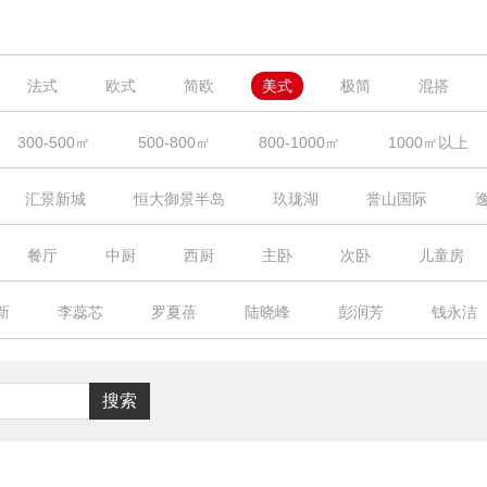
法式
欧式
简欧
美式
极简
混搭
自由北美
翩翩英伦
浪漫满屋
日式
其他装
300-500㎡
500-800㎡
800-1000㎡
1000㎡以上
汇景新城
恒大御景半岛
玖珑湖
誉山国际
半岛
锦绣香江
顺德碧桂园
祈福黄金海岸
侨建
餐厅
中厨
西厨
主卧
次卧
儿童房
峰原著
沁园
星河山海湾
华润天合
保利半岛
室
禅室
酒窖
露台
园林庭院
其它
新
李蕊芯
罗夏蓓
陆晓峰
彭润芳
钱永洁
汇
富春山居
东江首府
星河湾
富豪山庄
威
欧阳学潮
刘君扬
陈娟
古穗婷
林杨洁
南湖半岛花园
珠光流溪御景
恒大绿洲
大华兰湖
林
王恭
搜索
方圆月岛
其他