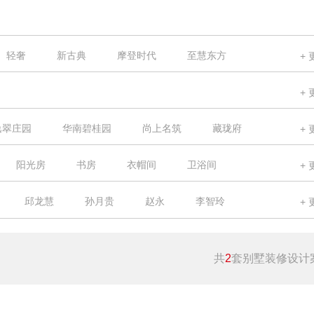
轻奢
新古典
摩登时代
至慧东方
修风格
逸翠庄园
华南碧桂园
尚上名筑
藏珑府
御溪谷
碧桂花城
合和新城
绿地杉禾田
阳光房
书房
衣帽间
卫浴间
华标峰湖御境
碧桂园凤凰城
帝景山庄
邱龙慧
孙月贵
赵永
李智玲
湖畔之梦
华南城
锦绣星辰
天河城
刘政宇
陈文重
张利平
李岩
天镜
天晟明苑
当代万国
御龙苑
共
2
套别墅装修设计