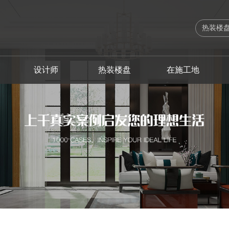
设计师
热装楼盘
在施工地
出版刊物
设计总监
海珠区
海珠区
法式
软装设计案例
工艺实录
高级主创设计师
联系我们
服务体系
越秀区
越秀区
欧式
软装设计师
施工流程
主创设计师
企业荣誉
业主故事
荔湾区
荔湾区
简欧
品质管理
软装生活
高级软装设
企业新闻
增城区
增城区
美式
幻想之家
南沙区
南沙区
简约之家
佛山
佛山
奢享人生
中山
清远
自由北美
清远
中山
其他装修风格