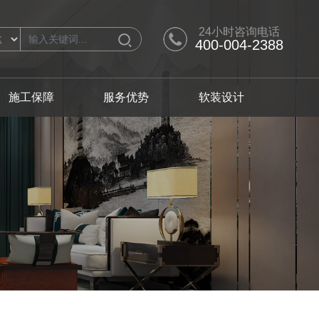
24小时咨询电话
400-004-2388
施工保障
服务优势
软装设计
计师
别墅产品
软装设计师
人才招聘
从化区
从化区
极简
黄埔区
黄埔区
混搭
番禺区
番禺区
轻奢
翩翩英伦
浪漫满屋
日式